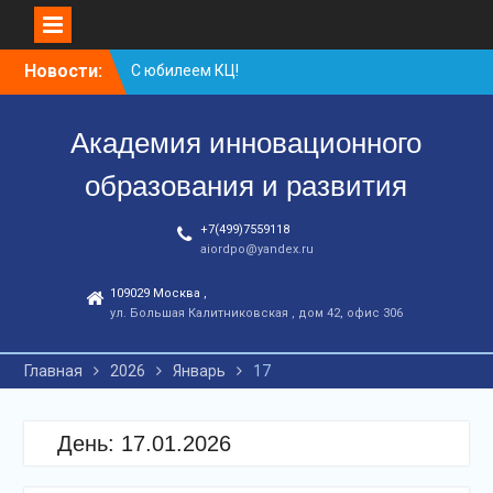
Перейти
Новости:
С юбилеем КЦ!
к
Координационному
контенту
центру-25 лет!
Академия инновационного
Заседание рабочей
группа
образования и развития
+7(499)7559118
aiordpo@yandex.ru
109029 Москва ,
ул. Большая Калитниковская , дом 42, офис 306
Главная
2026
Январь
17
День:
17.01.2026