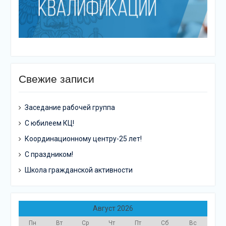
Свежие записи
Заседание рабочей группа
С юбилеем КЦ!
Координационному центру-25 лет!
С праздником!
Школа гражданской активности
Август 2026
Пн
Вт
Ср
Чт
Пт
Сб
Вс