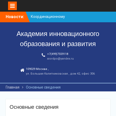
Перейти
Новости:
Координационному
к
центру-25 лет!
контенту
Заседание рабочей
Академия инновационного
группа
С юбилеем КЦ!
образования и развития
+7(499)7559118
aiordpo@yandex.ru
109029 Москва ,
ул. Большая Калитниковская , дом 42, офис 306
Главная
Основные сведения
Основные сведения