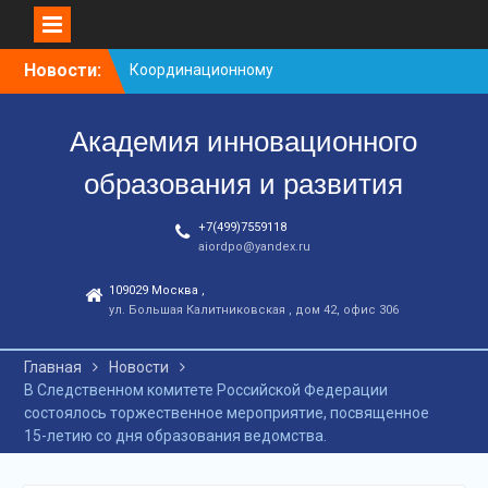
Перейти
Новости:
Координационному
к
центру-25 лет!
контенту
Заседание рабочей
Академия инновационного
группа
С юбилеем КЦ!
образования и развития
+7(499)7559118
aiordpo@yandex.ru
109029 Москва ,
ул. Большая Калитниковская , дом 42, офис 306
Главная
Новости
В Следственном комитете Российской Федерации
состоялось торжественное мероприятие, посвященное
15-летию со дня образования ведомства.