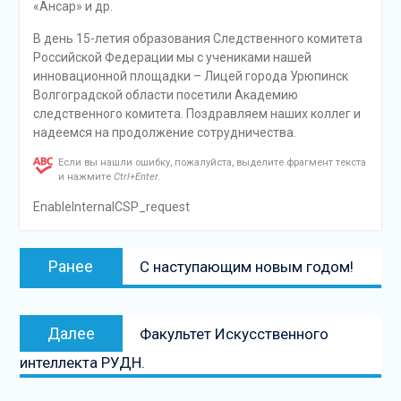
«Ансар» и др.
В день 15-летия образования Следственного комитета
Российской Федерации мы с учениками нашей
инновационной площадки – Лицей города Урюпинск
Волгоградской области посетили Академию
следственного комитета. Поздравляем наших коллег и
надеемся на продолжение сотрудничества.
Если вы нашли ошибку, пожалуйста, выделите фрагмент текста
и нажмите
Ctrl+Enter
.
EnableInternalCSP_request
Навигация
Предыдущая
Ранее
С наступающим новым годом!
по
запись:
записям
Следующая
Далее
Факультет Искусственного
запись
интеллекта РУДН.