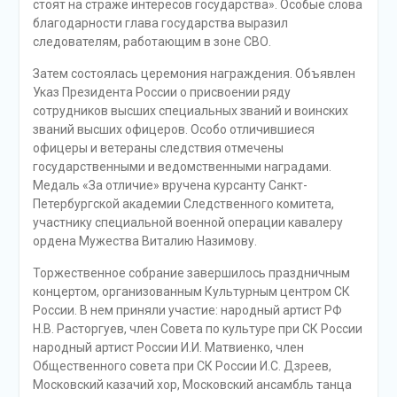
стоят на страже интересов государства». Особые слова
благодарности глава государства выразил
следователям, работающим в зоне СВО.
Затем состоялась церемония награждения. Объявлен
Указ Президента России о присвоении ряду
сотрудников высших специальных званий и воинских
званий высших офицеров. Особо отличившиеся
офицеры и ветераны следствия отмечены
государственными и ведомственными наградами.
Медаль «За отличие» вручена курсанту Санкт-
Петербургской академии Следственного комитета,
участнику специальной военной операции кавалеру
ордена Мужества Виталию Назимову.
Торжественное собрание завершилось праздничным
концертом, организованным Культурным центром СК
России. В нем приняли участие: народный артист РФ
Н.В. Расторгуев, член Совета по культуре при СК России
народный артист России И.И. Матвиенко, член
Общественного совета при СК России И.С. Дзреев,
Московский казачий хор, Московский ансамбль танца