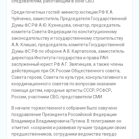
следователям, работающим в зоне СВО.
Среди почетных гостей: министр юстиции РФ К.А.
Чуйченко, заместитель Председателя Государственной
Думы ФС РФ А.Ю. Кузнецова, сенатор, председатель
комитета Совета Федерации по конституционному
законодательству и государственному строительству
А.А. Клишас, председатель комитета Государственной
Думы ФС РФ по обороне А.В. Картаполов, заместитель
директора Института государства и права РАН
заслуженный юрист РФ А.Г. Звягинцев, а также члены
действующих при СК России Общественного совета,
Совета героев, Совета по культуре, консультативного и
координационного советов по вопросам оказания
помощи детям, народные артисты СССР, РСФСР,
России, участники СВО, представители СМИ.
В начале торжественного собрания было озвучено
поздравление Президента Российской Федерации
Владимира Владимировича Путина. В телеграмме он
отметил: «сохраняя и развивая лучшие традиции своих
предшественников, сотрудники ведомства твердо