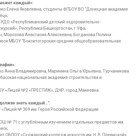
 может каждый»:
енко Елена Яковлевна, студенты ФГБОУ ВО “Донецкая академия
ецк;
ГБУДО «Республиканский детский оздоровительно-
курсий», Республика Башкортостан, г.Уфа;
ч, Морозова Анастасия Алексеевна, Богданова Полина
иеся МБОУ “Бокситогорская средняя общеобразовательная
графии»:
енко Анна Владимировна, Маринина Ольга Юрьевна, Турчаникова
басская национальная академия строительства и
БОУ «Лицей №2 «ПРЕСТИЖ», ДНР, город Макеевка.
 должен знать каждый…”:
У «Лицей № 369 им. Героя Российской Федерации
СОШ № 71 с углублённым изучением отдельных предметов им.
вск;
нт ОБПОУ «Суджанский колледж искусств им. Н. В. Плевицкой»,