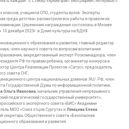
знать каждый…»; Стикер «Яркий факт биографии»; Интервью с
 классов, учащиеся СПО, студенты вузов. Эксперты
я среда детства» рассмотрели все работы и провели их
 номинации. Церемония награждения состоялась в Москве
10 декабря 2023г. в Доме культуры на ВДНХ.
инновационного образования и развития, главный редактор
наук, член научного совета по вопросам воспитания
разования; аккредитованный эксперт Роскомнадзора, член
зиденте РФ по правам ребенка, организатор конкурса и
ектор Центра Реализации Проектов «Сатус»; председатель
го совета СНГ;
инационного центра национальных доменов .RU/. РФ, член
ета Государственной Думы по информационной политике,
а Ольга Ивановна
, начальник управления непрерывного
кий педагогический государственный университет»;
ероссийского экспертного совета «БИС» Академии
атель МОО «Союз отцов Сургута» и
Лямцева Елена
ый секретарь Общественного совета «Безопасная
ионного образования и развития.