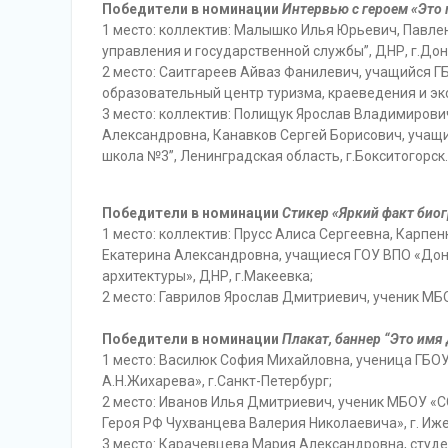
Победители в номинации
Интервью с героем «Это
1 место: коллектив: Малышко Илья Юрьевич, Павл
управления и государственной службы”, ДНР, г.Дон
2 место: Саитгареев Айваз Фанилевич, учащийся 
образовательный центр туризма, краеведения и экс
3 место: коллектив: Полищук Ярослав Владимирови
Александровна, Канавков Сергей Борисович, учащ
школа №3”, Ленинградская область, г.Бокситогорск.
Победители в номинации
Стикер «Яркий факт био
1 место: коллектив: Прусс Алиса Сергеевна, Карп
Екатерина Александровна, учащиеся ГОУ ВПО «Дон
архитектуры», ДНР, г.Макеевка;
2 место: Гаврилов Ярослав Дмитриевич, ученик М
Победители в номинации
Плакат, баннер “Это имя
1 место: Василюк София Михайловна, ученица ГБО
А.Н.Жихарева», г.Санкт-Петербург;
2 место: Иванов Илья Дмитриевич, ученик МБОУ «
Героя РФ Чухванцева Валерия Николаевича», г. Иже
3 место: Карачевцева Мария Александровна, студе