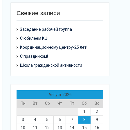
Свежие записи
Заседание рабочей группа
С юбилеем КЦ!
Координационному центру-25 лет!
С праздником!
Школа гражданской активности
Август 2026
Пн
Вт
Ср
Чт
Пт
Сб
Вс
1
2
3
4
5
6
7
8
9
10
11
12
13
14
15
16