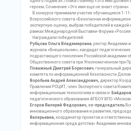
одного подвига»; Плакат/баннер «Это имя должен 
героем; Сочинение «Это имя еще не знает страна».
В конкурсе принимали участие обучающиеся 1-11-х
Всероссийского совета «Безопасная информационна
экспертную оценку, выбрав победителей в каждой
рамках Международной Выставки-Форума «Россия» 
Награждали победителей:
Рубцова Ольга Владимировна
, ректор Академии 
журнала «Внешкольник», кандидат педагогических 
подрастающего поколения Российской академии об
Общественного совета при Уполномоченном при Пре
Поважный Дмитрий Борисович
, генеральный дир
комитета по информационной безопасности Делово
Воробьев Андрей Александрович,
директор Коорд
Правления РОЦИТ, член Экспертного совета Комит
информационным технологиям и связи и
Байдаров
педагогического образования ФГБОУ ВПО «Московс
Егоров Валерий Федорович, со-председатель
Вс
инновационного образования и развития, председ
Валерьевна,
координатор проектов и ответственн
информационная среда детства» Академии инновац