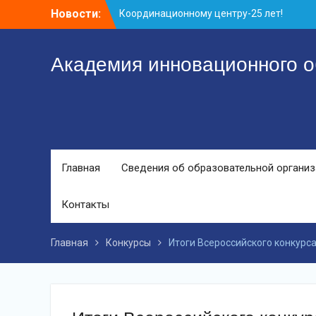
Перейти
Новости:
Заседание рабочей группа
к
С юбилеем КЦ!
контенту
Координационному центру-25 лет!
Академия инновационного о
Главная
Сведения об образовательной органи
Контакты
Главная
Конкурсы
Итоги Всероссийского конкурс