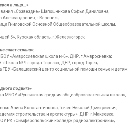
ероя в лицо…»
:
зования «Созвездие» Шапошникова Софья Даниловна,
 Александрович, г.Воронеж;
ница Гниловской Основной Общеобразовательной школы,
цей 5», Курская область, г.Железногорск.
не знает страна»:
МБОУ «Амвросиевская школа №6», ДНР, г.Амвросиевка;
 «Школа № 9 города Тореза», ДНР, город Торез;
ца ГБУ «Балашовский центр социальной помощи семье и детям
дного подвига»
ица МБОУ «Рунгинская средняя общеобразовательная школа»,
ченко Алина Константиновна, Гычев Николай Дмитриевич,
емия строительства и архитектуры», ДНР, г.Макеевка;
БПОУ РК «Симферопольский колледж радиоэлектроники»,