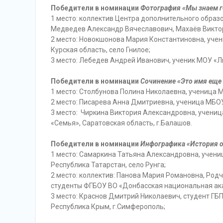
Победители в номинации
Фотография «Мы знаем г
1 место: коллектив Центра дополнительного обра
Медведев Александр Вячеславович, Махаёв Виктор
2 место: Новокшонова Мария Константиновна, уче
Курская область, село Гнилое;
3 место: Лебедев Андрей Иванович, ученик МОУ «Ли
Победители в номинации
Сочинение «Это имя еще 
1 место: Столбунова Полина Николаевна, ученица 
2 место: Писарева Анна Дмитриевна, ученица МБОУ
3 место: Чиркина Виктория Александровна, учени
«Семья», Саратовская область, г.Балашов.
Победители в номинации
Инфографика «История о
1 место: Самаркина Татьяна Александровна, учен
Республика Татарстан, село Рунга;
2 место: коллектив: Панова Мария Романовна, Род
студенты ФГБОУ ВО «Донбасская национальная акад
3 место: Краснов Дмитрий Николаевич, студент Г
Республика Крым, г.Симферополь;