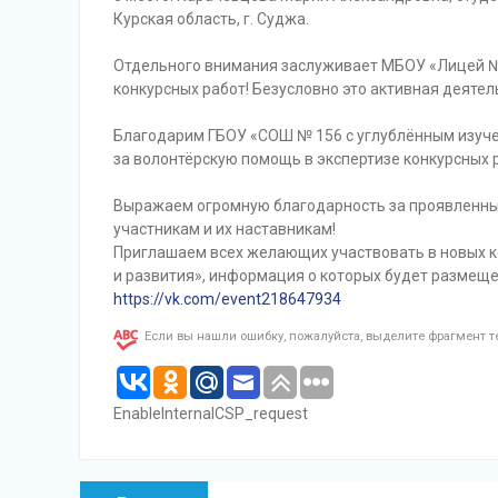
Курская область, г. Суджа.
Отдельного внимания заслуживает МБОУ «Лицей №
конкурсных работ! Безусловно это активная деятел
Благодарим ГБОУ «СОШ № 156 с углублённым изуче
за волонтёрскую помощь в экспертизе конкурсных 
Выражаем огромную благодарность за проявленный 
участникам и их наставникам!
Приглашаем всех желающих участвовать в новых 
и развития», информация о которых будет размещ
https://vk.com/event218647934
Если вы нашли ошибку, пожалуйста, выделите фрагмент 
EnableInternalCSP_request
Навигация
Предыдущая