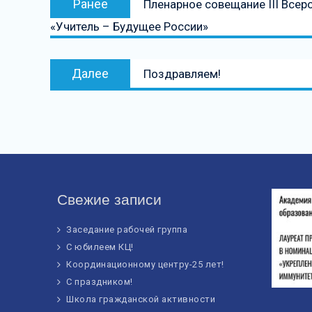
Ранее
Пленарное совещание III Все
по
запись:
«Учитель – Будущее России»
записям
Следующая
Далее
Поздравляем!
запись
Свежие записи
Заседание рабочей группа
С юбилеем КЦ!
Координационному центру-25 лет!
С праздником!
Школа гражданской активности