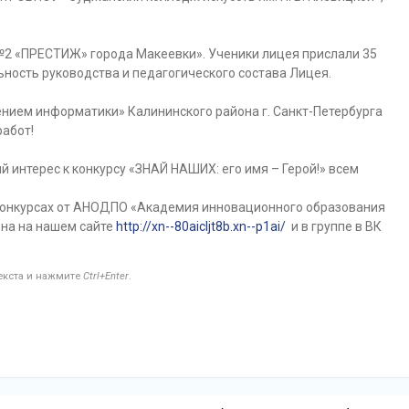
2 «ПРЕСТИЖ» города Макеевки». Ученики лицея прислали 35
ьность руководства и педагогического состава Лицея.
нием информатики» Калининского района г. Санкт-Петербурга
работ!
интерес к конкурсу «ЗНАЙ НАШИХ: его имя – Герой!» всем
конкурсах от АНОДПО «Академия инновационного образования
ена на нашем сайте
http://xn--80aicljt8b.xn--p1ai/
и в группе в ВК
текста и нажмите
Ctrl+Enter
.