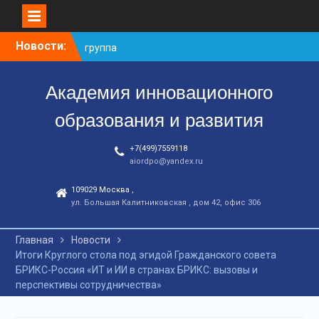
Перейти
Новости:
С юбилеем КЦ!
к
Координационному
контенту
центру-25 лет!
Академия инновационного
Заседание рабочей
группа
образования и развития
+7(499)7559118
aiordpo@yandex.ru
109029 Москва ,
ул. Большая Калитниковская , дом 42, офис 306
Главная
Новости
Итоги Круглого стола под эгидой Гражданского совета
БРИКС-Россия «ИТ и ИИ в странах БРИКС: вызовы и
перспективы сотрудничества»