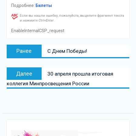
Подробнее:
Билеты
Если вы нашли ошибку, пожалуйста, выделите фрагмент текста
и нажмите
Ctrl+Enter
.
EnableInternalCSP_request
Навигация
Предыдущая
Ранее
С Днем Победы!
по
запись:
записям
Следующая
Далее
30 апреля прошла итоговая
запись
коллегия Минпросвещения России