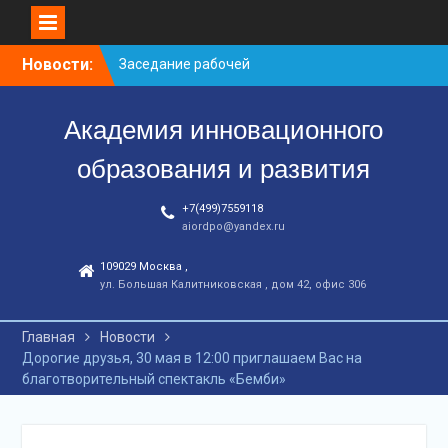
Перейти
Новости:
Заседание рабочей
к
группа
контенту
С юбилеем КЦ!
Академия инновационного
Координационному
центру-25 лет!
образования и развития
+7(499)7559118
aiordpo@yandex.ru
109029 Москва ,
ул. Большая Калитниковская , дом 42, офис 306
Главная
Новости
Дорогие друзья, 30 мая в 12:00 приглашаем Вас на
благотворительный спектакль «Бемби»