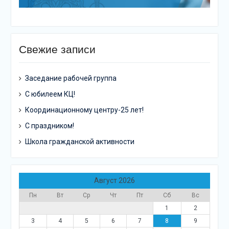
Свежие записи
Заседание рабочей группа
С юбилеем КЦ!
Координационному центру-25 лет!
С праздником!
Школа гражданской активности
Август 2026
Пн
Вт
Ср
Чт
Пт
Сб
Вс
1
2
3
4
5
6
7
8
9