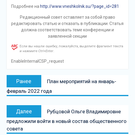
Подробнее на
http://www.vneshkolnik.su/?page_id=281
Редакционный совет оставляет за собой право
редактировать статью и отказать в публикации. Статья
должна соответствовать теме конференции и
заявленной секции
Если вы нашли ошибку, пожалуйста, выделите фрагмент текста
и нажмите
Ctrl+Enter
.
EnableInternalCSP_request
Навигация
Предыдущая
Ранее
План мероприятий на январь-
по
запись:
февраль 2022 года
записям
Следующая
Далее
Рубцовой Ольге Владимировне
запись
предложили войти в новый состав общественного
совета