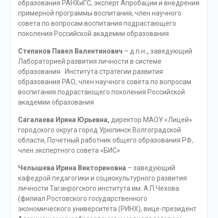
образования РАНХиГС, эксперт Апробации и внедрения
примерной программы воспитания, член научного
совета по вопросам воспитания подрастающего
поколения Российской академии образования
Степанов Павел Валентинович
– д.п.н
.,
заведующий
Лабораторией развития личности в системе
образования Института стратегии развития
образования РАО, член научного совета по вопросам
воспитания подрастающего поколения Российской
академии образования
Сагалаева Ирина Юрьевна,
директор МАОУ «Лицей»
городского округа город Урюпинск Волгоградской
области, Почетный работник общего образования РФ,
член экспертного совета «БИС»
Челышева Ирина Викториновна
– заведующий
кафедрой педагогики и социокультурного развития
личности Таганрогского института им. А.П.Чехова
(филиал Ростовского государственного
экономического университета (РИНХ), вице-президент