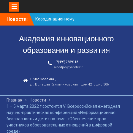
Перейти
Новости:
Заседание рабочей
к
группа
контенту
С юбилеем КЦ!
Академия инновационного
Координационному
центру-25 лет!
образования и развития
+7(499)7559118
aiordpo@yandex.ru
109029 Москва ,
ул. Большая Калитниковская , дом 42, офис 306
Главная
Новости
1 – 5 марта 2022 г состоится VI Всероссийская ежегодная
научно-практическая конференция «Информационная
безопасность и дети» по теме: «Обеспечение прав
участников образовательных отношений в цифровой
среде»