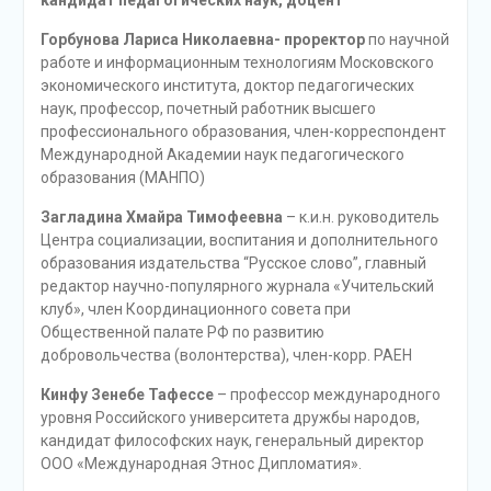
Горбунова Лариса Николаевна- проректор
по научной
работе и информационным технологиям Московского
экономического института, доктор педагогических
наук, профессор, почетный работник высшего
профессионального образования, член-корреспондент
Международной Академии наук педагогического
образования (МАНПО)
Загладина Хмайра Тимофеевна
– к.и.н. руководитель
Центра социализации, воспитания и дополнительного
образования издательства “Русское слово”, главный
редактор научно-популярного журнала «Учительский
клуб», член Координационного совета при
Общественной палате РФ по развитию
добровольчества (волонтерства), член-корр. РАЕН
Кинфу Зенебе Тафессе
– профессор международного
уровня Российского университета дружбы народов,
кандидат философских наук, генеральный директор
ООО «Международная Этнос Дипломатия».