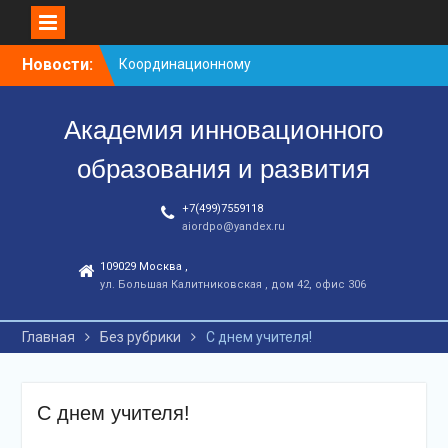
Перейти
Новости:
Координационному
к
центру-25 лет!
контенту
Заседание рабочей
Академия инновационного
группа
С юбилеем КЦ!
образования и развития
+7(499)7559118
aiordpo@yandex.ru
109029 Москва ,
ул. Большая Калитниковская , дом 42, офис 306
Главная
Без рубрики
С днем учителя!
С днем учителя!