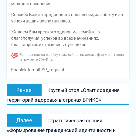
молодое поколение.
Спасибо Вам за преданность профессии, за заботу и за
успехи ваших воспитанников.
Желаем Вам крепкого здоровья, семейного
благополучия, успехов во всех начинаниях,
благодарных и отзывчивых учеников.
Если вы нашли ошибку, пожалуйста, выделите фрагмент текста
и нажмите
Ctrl+Enter
.
EnableInternalCSP_request
Навигация
Предыдущая
Ранее
Круглый стол «Опыт создания
по
запись:
территорий здоровья в странах БРИКС»
записям
Следующая
Далее
Стратегическая сессия
запись
«Формирование гражданской идентичности и