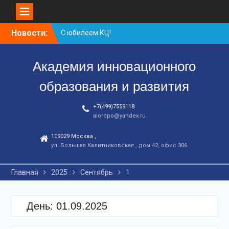
Перейти
Новости:
С юбилеем КЦ!
к
Координационному
контенту
центру-25 лет!
Академия инновационного
Заседание рабочей
группа
образования и развития
+7(499)7559118
aiordpo@yandex.ru
109029 Москва ,
ул. Большая Калитниковская , дом 42, офис 306
Главная
2025
Сентябрь
1
День:
01.09.2025