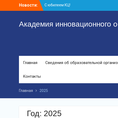
Перейти
Новости:
Координационному центру-25 лет!
к
Заседание рабочей группа
контенту
С юбилеем КЦ!
Академия инновационного о
Главная
Сведения об образовательной органи
Контакты
Главная
2025
Год:
2025