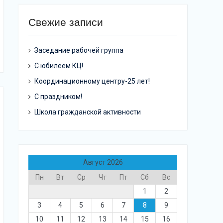
Свежие записи
Заседание рабочей группа
С юбилеем КЦ!
Координационному центру-25 лет!
С праздником!
Школа гражданской активности
Август 2026
Пн
Вт
Ср
Чт
Пт
Сб
Вс
1
2
3
4
5
6
7
8
9
10
11
12
13
14
15
16