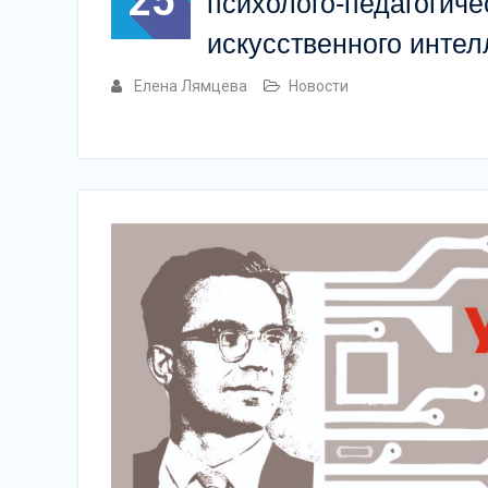
25
психолого-педагогиче
искусственного интел
Елена Лямцева
Новости