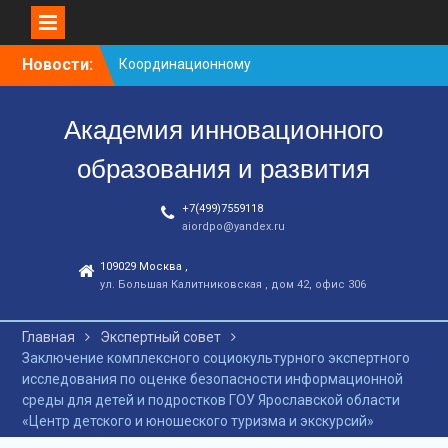
Перейти
Новости:
Координационному
к
центру-25 лет!
контенту
Заседание рабочей
Академия инновационного
группа
С юбилеем КЦ!
образования и развития
+7(499)7559118
aiordpo@yandex.ru
109029 Москва ,
ул. Большая Калитниковская , дом 42, офис 306
Главная
Экспертный совет
Заключение комплексного социокультурного экспертного
исследования по оценке безопасности информационной
среды для детей и подростков ГОУ Ярославской области
«Центр детского и юношеского туризма и экскурсий»