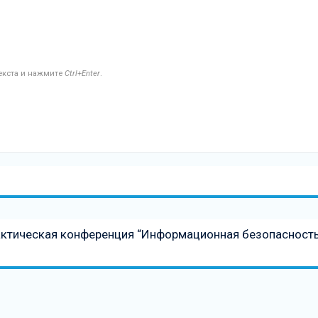
текста и нажмите
Ctrl+Enter
.
рактическая конференция “Информационная безопасност