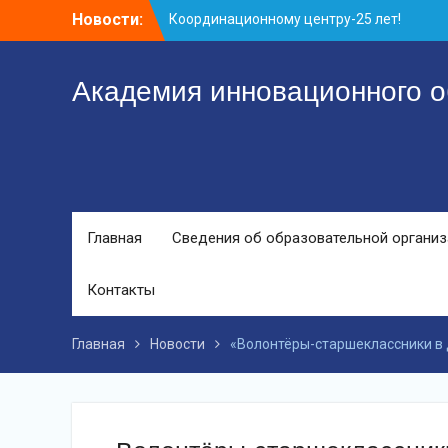
Перейти
Новости:
Координационному центру-25 лет!
к
Заседание рабочей группа
контенту
С юбилеем КЦ!
Академия инновационного о
Главная
Сведения об образовательной органи
Контакты
Главная
Новости
«Волонтёры-старшеклассники в