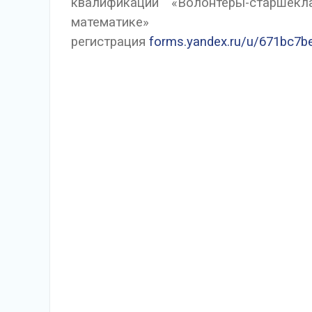
квалификации «Волонтёры-старшек
математике»
регистрация
forms.yandex.ru/u/671bc7b