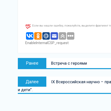
Если вы нашли ошибку, пожалуйста, выделите фрагмент 
EnableInternalCSP_request
Навигация
Предыдущая
Ранее
Встреча с героями
по
запись:
записям
Следующая
Далее
IX Всероссийская научно – п
запись
и дети”.