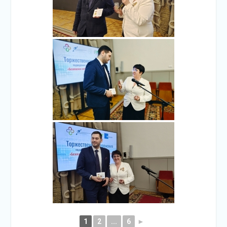
1
2
...
6
►