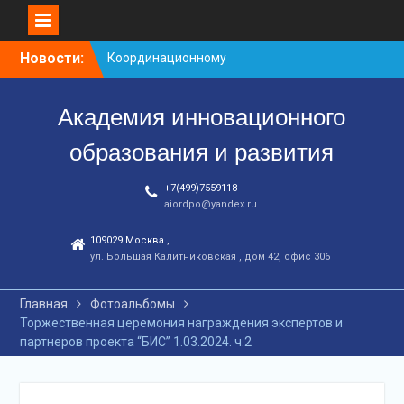
Перейти
Новости:
Координационному
к
центру-25 лет!
контенту
Заседание рабочей
Академия инновационного
группа
С юбилеем КЦ!
образования и развития
+7(499)7559118
aiordpo@yandex.ru
109029 Москва ,
ул. Большая Калитниковская , дом 42, офис 306
Главная
Фотоальбомы
Торжественная церемония награждения экспертов и
партнеров проекта “БИС” 1.03.2024. ч.2