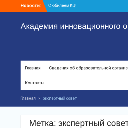
Перейти
Новости:
С юбилеем КЦ!
к
Координационному центру-25 лет!
контенту
Заседание рабочей группа
Академия инновационного о
Главная
Сведения об образовательной органи
Контакты
Главная
экспертный совет
Метка:
экспертный сове