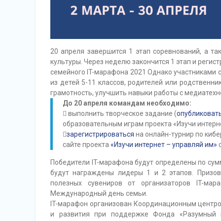
20 апреля завершится 1 этап соревнований, а та
культуры. Через неделю закончится 1 этап и регист
семейного IT-марафона 2021 Однако участниками 
из детей 5-11 классов, родителей или родственн
грамотность, улучшить навыки работы с медиатехно
До 20 апреля командам необходимо:
 выполнить творческое задание (
опубликовать
образовательным играм проекта «Изучи интерне

зарегистрироваться
на онлайн-турнир по кибе
сайте проекта
«Изучи интернет – управляй им»
с
Победители IT-марафона будут определены по сумм
будут награждены лидеры 1 и 2 этапов. Призов
полезных сувениров от организаторов IT-ма
Международный день семьи.
IT-марафон организован Координационным центро
и развития при поддержке Фонда «Разумный и