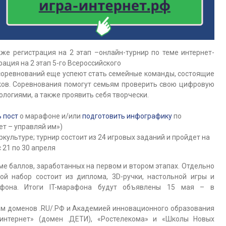
кже регистрация на 2 этап –онлайн-турнир по теме интернет-
рация на 2 этап 5-го Всероссийского
соревнований еще успеют стать семейные команды, состоящие
иков. Соревнования помогут семьям проверить свою цифровую
логиями, а также проявить себя творчески.
 пост
о марафоне и/или
подготовить инфографику
по
т – управляй им»)
ркультуре; турнир состоит из 24 игровых заданий и пройдет на
 21 по 30 апреля
е баллов, заработанных на первом и втором этапах. Отдельно
ой набор состоит из диплома, 3D-ручки, настольной игры и
рафона. Итоги IT-марафона будут объявлены 15 мая – в
м доменов .RU/.РФ и Академией инновационного образования
нтернет» (домен .ДЕТИ), «Ростелекома» и «Школы Новых