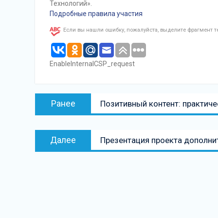
Технологий».
Подробные правила участия
Если вы нашли ошибку, пожалуйста, выделите фрагмент 
EnableInternalCSP_request
Навигация
Предыдущая
Ранее
Позитивный контент: практич
по
запись:
записям
Следующая
Далее
Презентация проекта дополни
запись