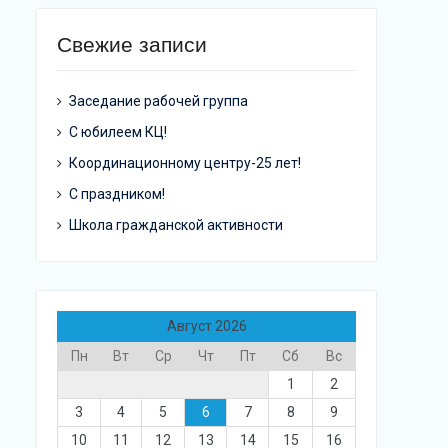
Свежие записи
Заседание рабочей группа
С юбилеем КЦ!
Координационному центру-25 лет!
С праздником!
Школа гражданской активности
Август 2026
Пн
Вт
Ср
Чт
Пт
Сб
Вс
1
2
3
4
5
6
7
8
9
10
11
12
13
14
15
16