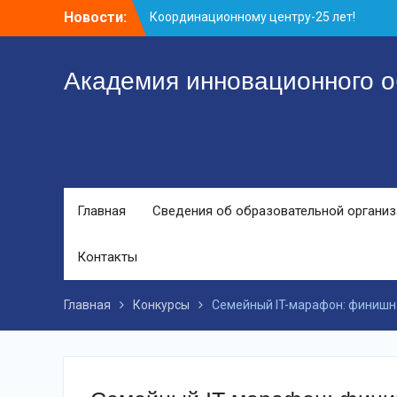
Перейти
Новости:
Координационному центру-25 лет!
к
Заседание рабочей группа
контенту
С юбилеем КЦ!
Академия инновационного о
Главная
Сведения об образовательной органи
Контакты
Главная
Конкурсы
Семейный IT-марафон: финишн