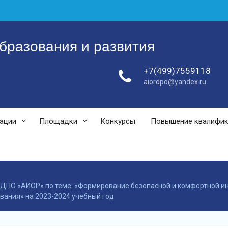
бразования и развития
+7(499)7559118
aiordpo@yandex.ru
зации
Площадки
Конкурсы
Повышение квалифи
ДПО «АИОР» по теме: «Формирование безопасной и комфортной и
вания» на 2023-2024 учебный год