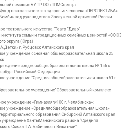
альной помощи» БУ ТР ОО «ППМСцентр»
 Фонд психологического здоровья человека «ПЕРСПЕКТИВА»
Бемби» под руководством Заслуженной артисткой России
е театрального искусства “Театр “Диво”
 института семьи и традиционных семейных ценностей «СОЮЗ
го округа (Югра)
А.Детки» г. Рубцовск Алтайского края
ое учреждение основная общеобразовательная школа 25
ск
чреждение средняяобщеобразовательная школа № 156 с
тербург Российской Федерации
е учреждение “Средняя общеобразовательная школа 51 г.
бразовательное учреждение”Образовательный комплекс
ое учреждение «Гимназия№100 г. Челябинска»;
ое учреждение «Средняяобщеобразовательная школа»
территориального образования Сибирский Алтайского края
 учреждение ХантыМансийского района “Средняя
кого Союза П.А. Бабичева п. Выкатной”