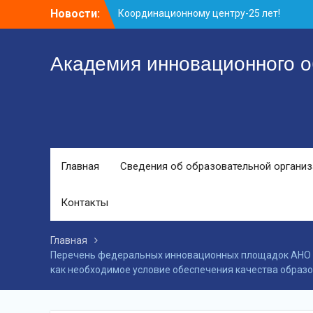
Перейти
Новости:
Координационному центру-25 лет!
к
Заседание рабочей группа
контенту
С юбилеем КЦ!
Академия инновационного о
Главная
Сведения об образовательной органи
Контакты
Главная
Перечень федеральных инновационных площадок АНО 
как необходимое условие обеспечения качества образо