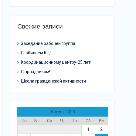
Свежие записи
Заседание рабочей группа
С юбилеем КЦ!
Координационному центру-25 лет!
С праздником!
Школа гражданской активности
Август 2026
Пн
Вт
Ср
Чт
Пт
Сб
Вс
1
2