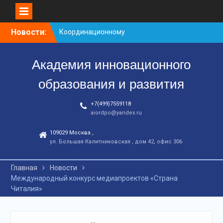
Перейти
Новости:
Координационному
к
центру-25 лет!
контенту
Заседание рабочей
Академия инновационного
группа
С юбилеем КЦ!
образования и развития
+7(499)7559118
aiordpo@yandex.ru
109029 Москва ,
ул. Большая Калитниковская , дом 42, офис 306
Главная
Новости
Международный конкурс медиапроектов «Страна
Читалия»