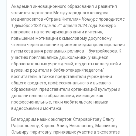
Академия инновационного образования и развития
является партнёром Международного конкурса
медиапроектов «Страна Читалия».
Конкурс проводится с
1 декабря 2023 года по 21 апреля 2024 года.
Конкурс
направлен на популяризацию книги и чтения,
повышение мотивации к смысловому досуговому
чтению через освоение приёмов медиапроектирования
путем создания рекламных роликов – буктрейлеров. К
участию приглашались дошкольники, учащиеся
образовательных учреждений, студенты колледжей и
вузов, их родители и библиотекари/педагоги/
воспитатели, а также представители учреждений
общего среднего, профессионального и высшего
образования, представители организаций культуры и
дополнительного образования, имеющие как
профессиональные, так и любительские навыки
видеосъемки и монтажа.
Благодарим наших экспертов: Старовойтову Ольгу
Рафаельевну, Король Алису Николаевну, Масликову
Эльвиру Фаритовну, принявших участие в экспертизе