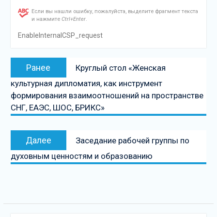
Если вы нашли ошибку, пожалуйста, выделите фрагмент текста
и нажмите
Ctrl+Enter
.
EnableInternalCSP_request
Навигация
Предыдущая
Ранее
Круглый стол «Женская
по
запись:
культурная дипломатия, как инструмент
записям
формирования взаимоотношений на пространстве
СНГ, ЕАЭС, ШОС, БРИКС»
Следующая
Далее
Заседание рабочей группы по
запись
духовным ценностям и образованию