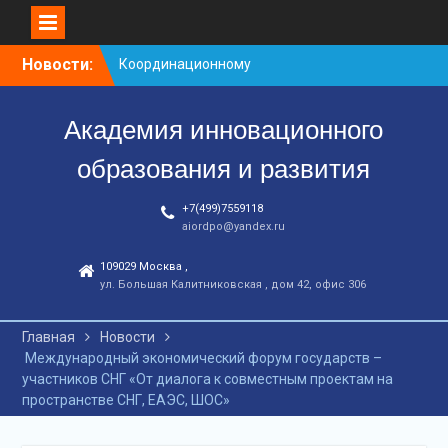
Перейти
Новости:
Заседание рабочей
к
группа
контенту
С юбилеем КЦ!
Академия инновационного
Координационному
центру-25 лет!
образования и развития
+7(499)7559118
aiordpo@yandex.ru
109029 Москва ,
ул. Большая Калитниковская , дом 42, офис 306
Главная
Новости
Международный экономический форум государств –
участников СНГ «От диалога к совместным проектам на
пространстве СНГ, ЕАЭС, ШОС»