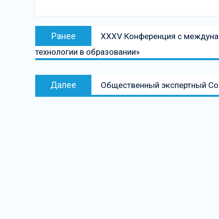
Навигация
Предыдущая
Ранее
XXXV Конференция с междун
по
запись:
технологии в образовании»
записям
Следующая
Далее
Общественный экспертный Сов
запись