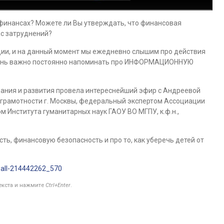
 финансах? Можете ли Вы утверждать, что финансовая
ас затруднений?
ии, и на данный момент мы ежедневно слышим про действия
очень важно постоянно напоминать про ИНФОРМАЦИОННУЮ
вания и развития провела интереснейший эфир с Андреевой
 грамотности г. Москвы, федеральный экспертом Ассоциации
 Института гуманитарных наук ГАОУ ВО МГПУ, к.ф.н.,
ть, финансовую безопасность и про то, как уберечь детей от
wall-214442262_570
текста и нажмите
Ctrl+Enter
.