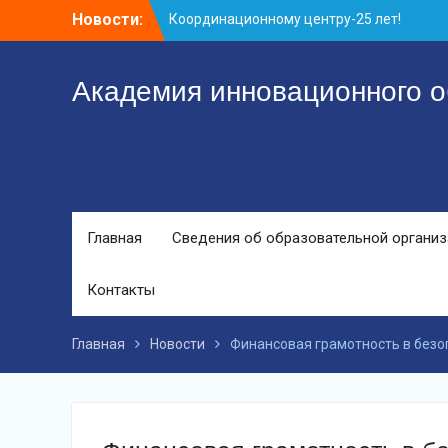
Перейти
Новости:
Координационному центру-25 лет!
к
Заседание рабочей группа
контенту
С юбилеем КЦ!
Академия инновационного о
Главная
Сведения об образовательной органи
Контакты
Главная
Новости
Финансовая грамотность в без