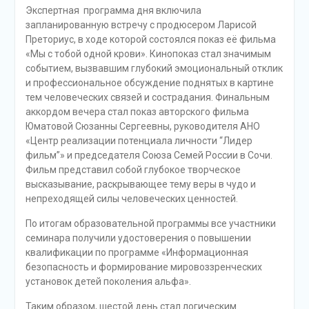
Экспертная программа дня включила
запланированную встречу с продюсером Ларисой
Преториус, в ходе которой состоялся показ её фильма
«Мы с тобой одной крови». Кинопоказ стал значимым
событием, вызвавшим глубокий эмоциональный отклик
и профессиональное обсуждение поднятых в картине
тем человеческих связей и сострадания. Финальным
аккордом вечера стал показ авторского фильма
Юматовой Сюзанны Сергеевны, руководителя АНО
«Центр реализации потенциала личности “Лидер
фильм”» и председателя Союза Семей России в Сочи.
Фильм представил собой глубокое творческое
высказывание, раскрывающее тему веры в чудо и
непреходящей силы человеческих ценностей.
По итогам образовательной программы все участники
семинара получили удостоверения о повышении
квалификации по программе «Информационная
безопасность и формирование мировоззренческих
установок детей поколения альфа».
Таким образом, шестой день стал логическим