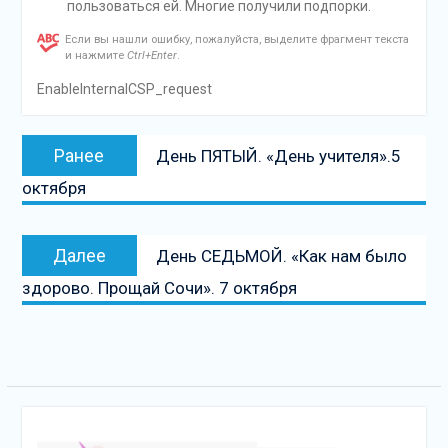
пользоваться ей. Многие получили подпорки.
Если вы нашли ошибку, пожалуйста, выделите фрагмент текста
и нажмите
Ctrl+Enter
.
EnableInternalCSP_request
Навигация
Предыдущая
Ранее
День ПЯТЫЙ. «День учителя».5
по
запись:
октября
записям
Следующая
Далее
День СЕДЬМОЙ. «Как нам было
запись
здорово. Прощай Сочи». 7 октября