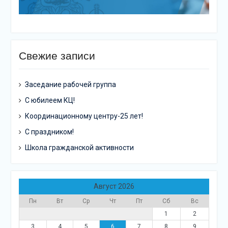
Свежие записи
Заседание рабочей группа
С юбилеем КЦ!
Координационному центру-25 лет!
С праздником!
Школа гражданской активности
Август 2026
Пн
Вт
Ср
Чт
Пт
Сб
Вс
1
2
3
4
5
6
7
8
9