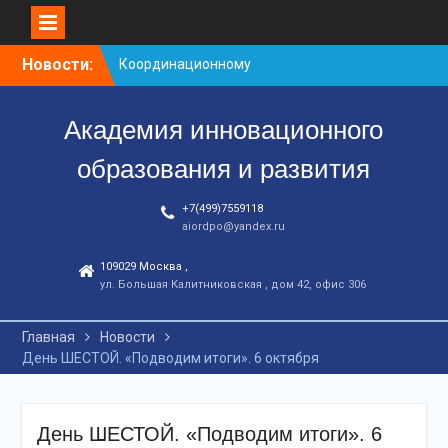
Перейти
Новости:
Координационному
к
центру-25 лет!
контенту
Заседание рабочей
Академия инновационного
группа
С юбилеем КЦ!
образования и развития
+7(499)7559118
aiordpo@yandex.ru
109029 Москва ,
ул. Большая Калитниковская , дом 42, офис 306
Главная
Новости
День ШЕСТОЙ. «Подводим итоги». 6 октября
День ШЕСТОЙ. «Подводим итоги». 6