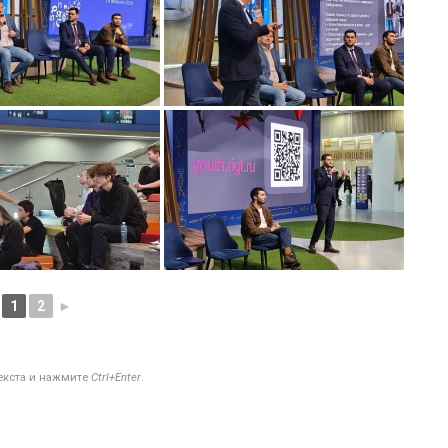
1
2
►
текста и нажмите
Ctrl+Enter
.