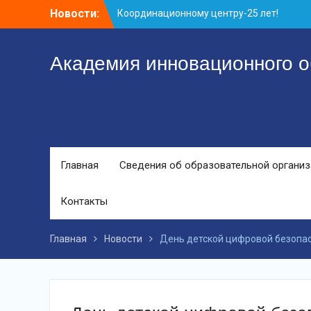
Перейти
Новости:
Координационному центру-25 лет!
к
Заседание рабочей группа
контенту
С юбилеем КЦ!
Академия инновационного о
Главная
Сведения об образовательной органи
Контакты
Главная
Новости
День детской цифровой безопа