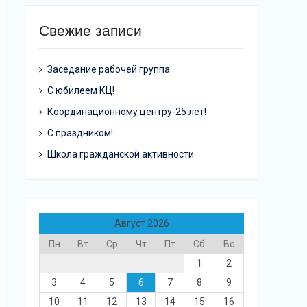
Свежие записи
Заседание рабочей группа
С юбилеем КЦ!
Координационному центру-25 лет!
С праздником!
Школа гражданской активности
Август 2026
Пн
Вт
Ср
Чт
Пт
Сб
Вс
1
2
3
4
5
6
7
8
9
10
11
12
13
14
15
16