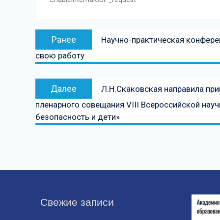
Навигация
Предыдущая
Ранее
Научно-практическая конфере
по
запись:
свою работу
записям
Следующая
Далее
Л.Н.Скаковская направила при
запись
пленарного совещания VIII Всероссийской на
безопасность и дети»
Свежие записи