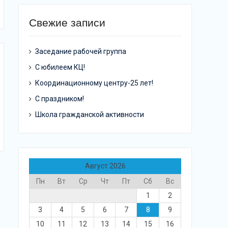
Свежие записи
Заседание рабочей группа
С юбилеем КЦ!
Координационному центру-25 лет!
С праздником!
Школа гражданской активности
Август 2026
Пн
Вт
Ср
Чт
Пт
Сб
Вс
1
2
3
4
5
6
7
8
9
10
11
12
13
14
15
16