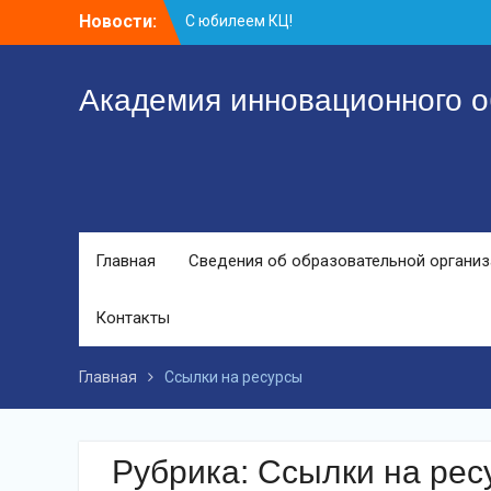
С юбилеем КЦ!
Перейти
Новости:
Координационному центру-25 лет!
к
Заседание рабочей группа
контенту
Академия инновационного о
Главная
Сведения об образовательной органи
Контакты
Главная
Ссылки на ресурсы
Рубрика:
Ссылки на рес