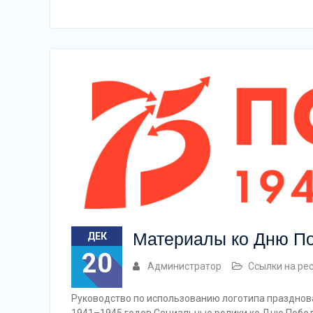
Материалы ко Дню П
ДЕК
20
Администратор
Ссылки на ре
Руководство по использованию логотипа празднов
1941–1945 годов Социальные ролики ко Дню Побе