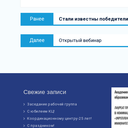
Навигация
Предыдущая
Ранее
Стали известны победители
по
запись:
записям
Следующая
Далее
Открытый вебинар
запись
Свежие записи
Заседание рабочей группа
С юбилеем КЦ!
Координационному центру-25 лет!
С праздником!