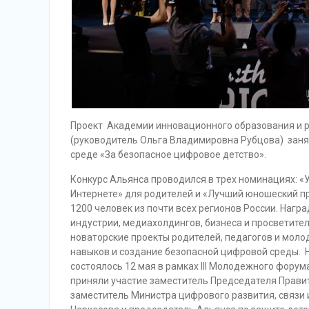
Проект Академии инновационного образования и 
(руководитель Ольга Владимировна Рубцова) заня
среде «За безопасное цифровое детство».
Конкурс Альянса проводился в трех номинациях: «У
Интернете» для родителей и «Лучший юношеский про
1200 человек из почти всех регионов России. Нагр
индустрии, медиахолдингов, бизнеса и просветите
новаторские проекты родителей, педагогов и мол
навыков и создание безопасной цифровой среды. 
состоялось 12 мая в рамках III Молодежного фору
приняли участие заместитель Председателя Прав
заместитель Министра цифрового развития, связи