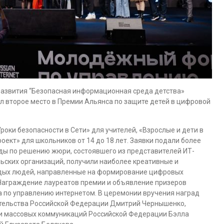
развития “Безопасная информационная среда детства»
л второе место в Премии Альянса по защите детей в цифровой
роки безопасности в Сети» для учителей, «Взрослые и дети в
ект» для школьников от 14 до 18 лет. Заявки подали более
ады по решению жюри, состоявшего из представителей ИТ-
льских организаций, получили наиболее креативные и
одых людей, направленные на формирование цифровых
Награждение лауреатов премии и объявление призеров
ма по управлению интернетом. В церемонии вручения наград
ительства Российской Федерации Дмитрий Чернышенко,
 и массовых коммуникаций Российской Федерации Бэлла