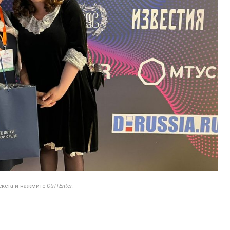
текста и нажмите
Ctrl+Enter
.