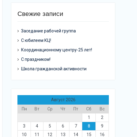
Свежие записи
Заседание рабочей группа
С юбилеем КЦ!
Координационному центру-25 лет!
С праздником!
Школа гражданской активности
Август 2026
Пн
Вт
Ср
Чт
Пт
Сб
Вс
1
2
3
4
5
6
7
8
9
10
11
12
13
14
15
16