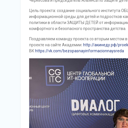
Черкесова и председатель Альянса по защите дете
Цель проекта: создание социального института
информационной среды для детей и подростков ка
политики в области ЗАЩИТЫ ДЕТЕЙ от информации
комфортного и безопасного пространства детства.
Поздравляем команду проекта со вторым местом в
проекте на сайте Академии:
http://акинеду.рф/proe
ВК
https://vk.com/bezopasnayinformacionnaysreda