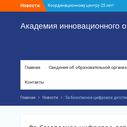
Перейти
Новости:
Координационному центру-25 лет!
к
Заседание рабочей группа
контенту
С юбилеем КЦ!
Академия инновационного о
Главная
Сведения об образовательной органи
Контакты
Главная
Новости
За безопасное цифровое детств