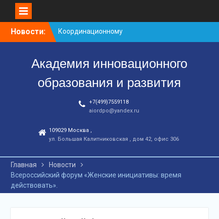
Перейти
Новости:
Координационному
к
центру-25 лет!
контенту
Заседание рабочей
Академия инновационного
группа
С юбилеем КЦ!
образования и развития
+7(499)7559118
aiordpo@yandex.ru
109029 Москва ,
ул. Большая Калитниковская , дом 42, офис 306
Главная
Новости
Всероссийский форум «Женские инициативы: время
действовать».