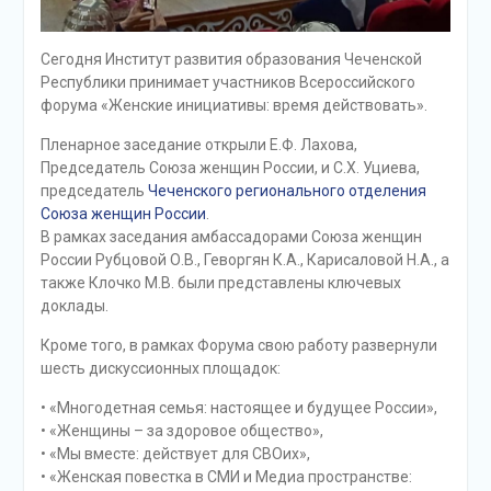
Сегодня Институт развития образования Чеченской
Республики принимает участников Всероссийского
форума «Женские инициативы: время действовать».
Пленарное заседание открыли Е.Ф. Лахова,
Председатель Союза женщин России, и С.Х. Уциева,
председатель
Чеченского регионального отделения
Союза женщин России
.
В рамках заседания амбассадорами Союза женщин
России Рубцовой О.В., Геворгян К.А., Карисаловой Н.А., а
также Клочко М.В. были представлены ключевых
доклады.
Кроме того, в рамках Форума свою работу развернули
шесть дискуссионных площадок:
• «Многодетная семья: настоящее и будущее России»,
• «Женщины – за здоровое общество»,
• «Мы вместе: действует для СВОих»,
• «Женская повестка в СМИ и Медиа пространстве: