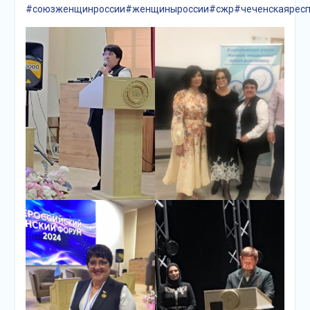
#союзженщинроссии
#женщиныроссии
#сжр
#чеченскаяресп