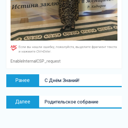
Если вы нашли ошибку, пожалуйста, выделите фрагмент текста
и нажмите
Ctrl+Enter
.
EnableInternalCSP_request
Навигация
Предыдущая
Ранее
С Днём Знаний!
по
запись:
записям
Следующая
Далее
Родительское собрание
запись