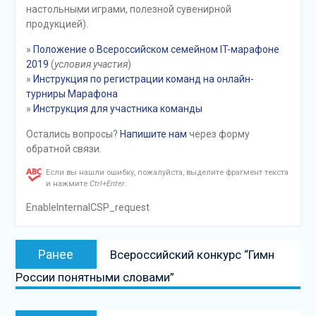
настольными играми, полезной сувенирной
продукцией).
»
Положение о Всероссийском семейном IT-марафоне
2019
(
условия участия
)
»
Инструкция по регистрации команд на онлайн-
турниры Марафона
»
Инструкция для участника команды
Остались вопросы?
Напишите нам
через форму
обратной связи.
Если вы нашли ошибку, пожалуйста, выделите фрагмент текста
и нажмите
Ctrl+Enter
.
EnableInternalCSP_request
Навигация
Предыдущая
Ранее
Всероссийский конкурс “Гимн
по
запись:
России понятными словами”
записям