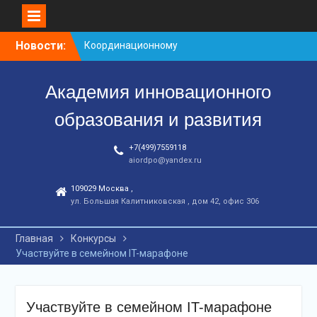
Перейти
Новости:
Координационному
к
центру-25 лет!
контенту
Заседание рабочей
Академия инновационного
группа
С юбилеем КЦ!
образования и развития
+7(499)7559118
aiordpo@yandex.ru
109029 Москва ,
ул. Большая Калитниковская , дом 42, офис 306
Главная
Конкурсы
Участвуйте в семейном IT-марафоне
Участвуйте в семейном IT-марафоне