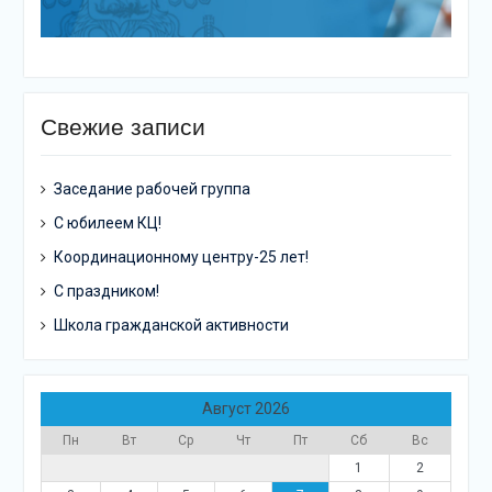
Свежие записи
Заседание рабочей группа
С юбилеем КЦ!
Координационному центру-25 лет!
С праздником!
Школа гражданской активности
Август 2026
Пн
Вт
Ср
Чт
Пт
Сб
Вс
1
2