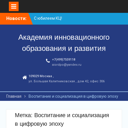
Перейти
Новости:
С юбилеем КЦ!
к
Координационному
контенту
центру-25 лет!
Академия инновационного
Заседание рабочей
группа
образования и развития
+7(499)7559118
aiordpo@yandex.ru
109029 Москва ,
ул. Большая Калитниковская , дом 42, офис 306
Главная
Воспитание и социализация в цифровую эпоху
Метка:
Воспитание и социализация
в цифровую эпоху