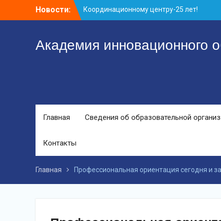
Перейти
Новости:
Координационному центру-25 лет!
к
Заседание рабочей группа
контенту
С юбилеем КЦ!
Академия инновационного о
Главная
Сведения об образовательной органи
Контакты
Главная
Профессиональная ориентация сегодня и з