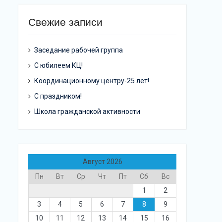
Свежие записи
Заседание рабочей группа
С юбилеем КЦ!
Координационному центру-25 лет!
С праздником!
Школа гражданской активности
Август 2026
Пн
Вт
Ср
Чт
Пт
Сб
Вс
1
2
3
4
5
6
7
8
9
10
11
12
13
14
15
16