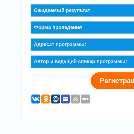
Ожидаемый результат
Форма проведения
Адресат программы:
Автор и ведущий спикер программы:
Регистра