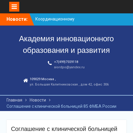
Перейти
Новости:
Координационному
к
центру-25 лет!
контенту
Заседание рабочей
Академия инновационного
группа
С юбилеем КЦ!
образования и развития
+7(499)7559118
aiordpo@yandex.ru
109029 Москва ,
ул. Большая Калитниковская , дом 42, офис 306
Главная
Новости
Соглашение с клинической больницей 85 ФМБА России
Соглашение с клинической больницей