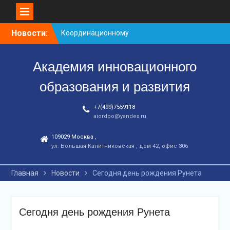
Перейти
Новости:
Координационному
к
центру-25 лет!
контенту
Заседание рабочей
Академия инновационного
группа
С юбилеем КЦ!
образования и развития
+7(499)7559118
aiordpo@yandex.ru
109029 Москва ,
ул. Большая Калитниковская , дом 42, офис 306
Главная
Новости
Сегодня день рождения Рунета
Сегодня день рождения Рунета