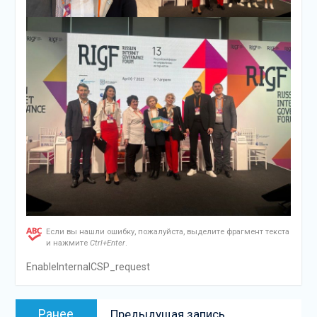
Если вы нашли ошибку, пожалуйста, выделите фрагмент текста
и нажмите
Ctrl+Enter
.
EnableInternalCSP_request
Навигация
Предыдущая
Ранее
Предыдущая запись