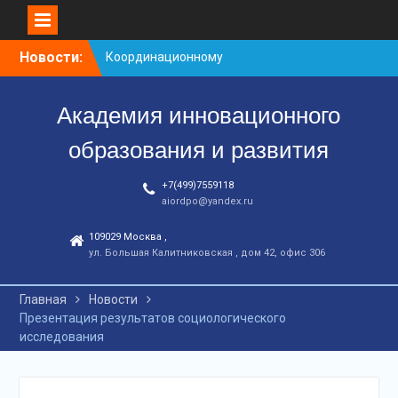
Перейти
Новости:
Координационному
к
центру-25 лет!
контенту
Заседание рабочей
Академия инновационного
группа
С юбилеем КЦ!
образования и развития
+7(499)7559118
aiordpo@yandex.ru
109029 Москва ,
ул. Большая Калитниковская , дом 42, офис 306
Главная
Новости
Презентация результатов социологического
исследования