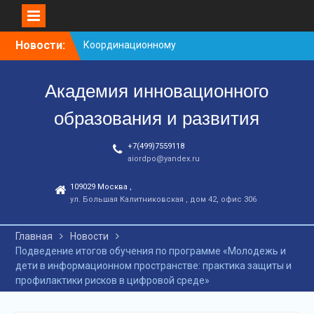
Перейти
Новости:
Заседание рабочей
к
группа
контенту
С юбилеем КЦ!
Академия инновационного
Координационному
центру-25 лет!
образования и развития
+7(499)7559118
aiordpo@yandex.ru
109029 Москва ,
ул. Большая Калитниковская , дом 42, офис 306
Главная
Новости
Подведение итогов обучения по программе «Молодежь и
дети в информационном пространстве: практика защиты и
профилактики рисков в цифровой среде»