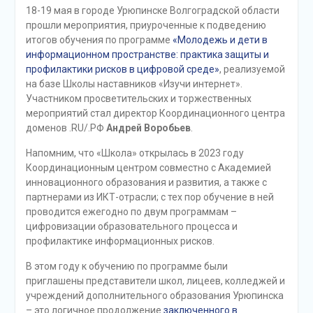
18-19 мая в городе Урюпинске Волгоградской области
прошли мероприятия, приуроченные к подведению
итогов обучения по программе
«Молодежь и дети в
информационном пространстве: практика защиты и
профилактики рисков в цифровой среде»
, реализуемой
на базе Школы наставников «Изучи интернет».
Участником просветительских и торжественных
мероприятий стал директор Координационного центра
доменов .RU/.РФ
Андрей Воробьев
.
Напомним, что «Школа» открылась в 2023 году
Координационным центром совместно с Академией
инновационного образования и развития, а также с
партнерами из ИКТ-отрасли; с тех пор обучение в ней
проводится ежегодно по двум программам –
цифровизации образовательного процесса и
профилактике информационных рисков.
В этом году к обучению по программе были
приглашены представители школ, лицеев, колледжей и
учреждений дополнительного образования Урюпинска
– это логичное продолжение
заключенного в