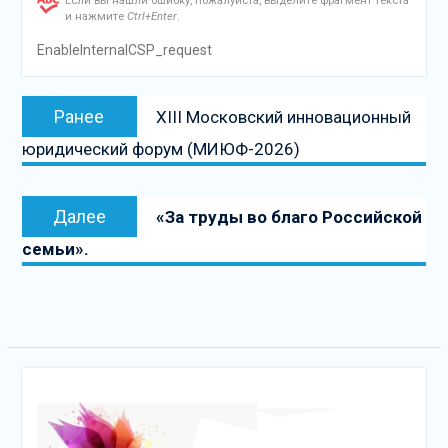
Если вы нашли ошибку, пожалуйста, выделите фрагмент текста
и нажмите
Ctrl+Enter
.
EnableInternalCSP_request
Навигация
Предыдущая
Ранее
XIII Московский инновационный
по
запись:
юридический форум (МИЮФ-2026)
записям
Следующая
Далее
«За труды во благо Российской
запись
семьи».