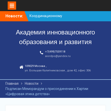
Перейти
Новости:
Координационному
к
центру-25 лет!
контенту
Заседание рабочей
Академия инновационного
группа
С юбилеем КЦ!
образования и развития
+7(499)7559118
aiordpo@yandex.ru
109029 Москва ,
ул. Большая Калитниковская , дом 42, офис 306
Главная
Новости
Подписан Меморандум о присоединении к Хартии
«Цифровая этика детства»