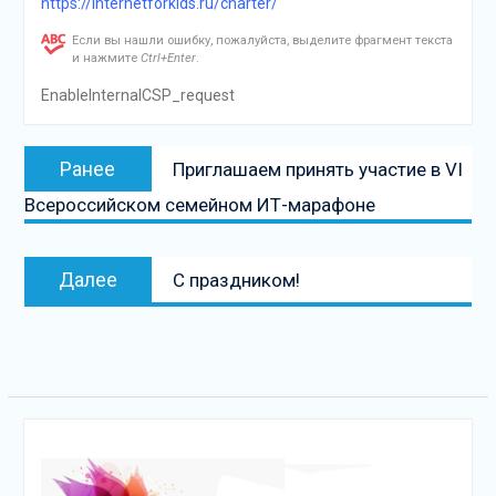
https://internetforkids.ru/charter/
Если вы нашли ошибку, пожалуйста, выделите фрагмент текста
и нажмите
Ctrl+Enter
.
EnableInternalCSP_request
Навигация
Предыдущая
Ранее
Приглашаем принять участие в VI
по
запись:
Всероссийском семейном ИТ-марафоне
записям
Следующая
Далее
С праздником!
запись