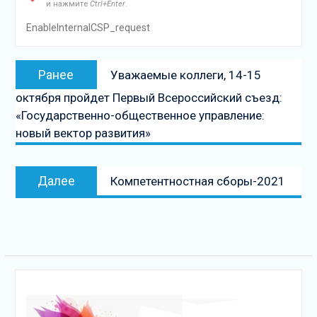
и нажмите
Ctrl+Enter
.
EnableInternalCSP_request
Навигация
Предыдущая
Ранее
Уважаемые коллеги, 14-15
по
запись:
октября пройдет Первый Всероссийский съезд:
записям
«Государственно-общественное управление:
новый вектор развития»
Следующая
Далее
Компетентностная сборы-2021
запись