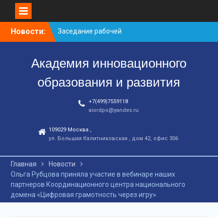
Заседание рабочей
группа
Перейти
Новости:
С юбилеем КЦ!
к
Координационному
контенту
центру-25 лет!
Академия инновационного
образования и развития
+7(499)7559118
aiordpo@yandex.ru
109029 Москва ,
ул. Большая Калитниковская , дом 42, офис 306
Главная
Новости
Ольга Рубцова приняла участие в вебинаре наших
партнеров Координационного центра национального
домена «Цифровая грамотность через игру»