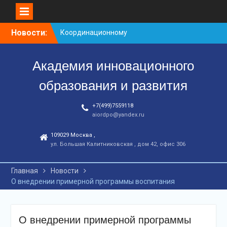
Перейти
Новости:
Координационному
к
центру-25 лет!
контенту
Заседание рабочей
Академия инновационного
группа
С юбилеем КЦ!
образования и развития
+7(499)7559118
aiordpo@yandex.ru
109029 Москва ,
ул. Большая Калитниковская , дом 42, офис 306
Главная
Новости
О внедрении примерной программы воспитания
О внедрении примерной программы