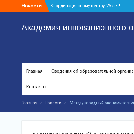
Перейти
Новости:
Заседание рабочей группа
к
С юбилеем КЦ!
контенту
Координационному центру-25 лет!
Академия инновационного о
Главная
Сведения об образовательной органи
Контакты
Главная
Новости
Международный экономический ф