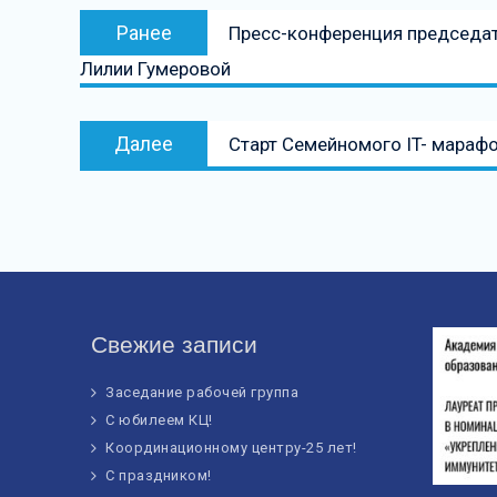
Навигация
Предыдущая
Ранее
Пресс-конференция председате
по
запись:
Лилии Гумеровой
записям
Следующая
Далее
Старт Семейномого IT- мараф
запись
Свежие записи
Заседание рабочей группа
С юбилеем КЦ!
Координационному центру-25 лет!
С праздником!