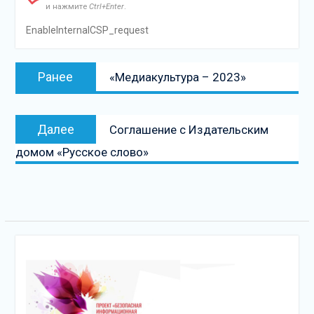
и нажмите
Ctrl+Enter
.
EnableInternalCSP_request
Навигация
Предыдущая
Ранее
«Медиакультура – 2023»
по
запись:
записям
Следующая
Далее
Соглашение с Издательским
запись
домом «Русское слово»