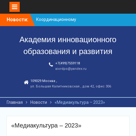
Перейти
Новости:
Координационному
к
центру-25 лет!
контенту
Заседание рабочей
Академия инновационного
группа
С юбилеем КЦ!
образования и развития
+7(499)7559118
aiordpo@yandex.ru
109029 Москва ,
ул. Большая Калитниковская , дом 42, офис 306
Главная
Новости
«Медиакультура – 2023»
«Медиакультура – 2023»