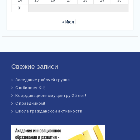
24
25
26
27
28
29
30
31
« Июл
Свежие записи
Заседание рабочей группа
С юбилеем КЦ!
Координационному центру-25 лет!
С праздником!
Школа гражданской активности