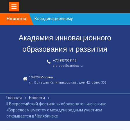
Перейти
Новости:
Координационному
к
центру-25 лет!
контенту
Заседание рабочей
Академия инновационного
группа
С юбилеем КЦ!
образования и развития
+7(499)7559118
aiordpo@yandex.ru
109029 Москва ,
ул. Большая Калитниковская , дом 42, офис 306
Главная
Новости
II Всероссийский фестиваль образовательного кино
«Взрослеем вместе» с международным участием
открывается в Челябинске