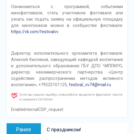
Ознакомиться с программой, событиями
кинофестиваля, стать участником фестиваля или
узнать как подать заявку на официальную площадку
для кинопоказов можно в сообществе фестиваля:
https://vk.com/festivalvv
.
Директор исполнительного оргкомитета фестиваля:
Алексей Кисляков, заведующий кафедрой воспитания
и дополнительного образования ГБУ ДПО ЧИППКРО,
директор некоммерческого партнерства «Центр
содействия распространению методов активного
воспитания», +79525101125,
festival_vv74@mail.ru
Если вы нашли ошибку, пожалуйста, выделите фрагмент текста
и нажмите
Ctrl+Enter
.
EnableInternalCSP_request
Навигация
Предыдущая
Ранее
С праздником!
по
запись: