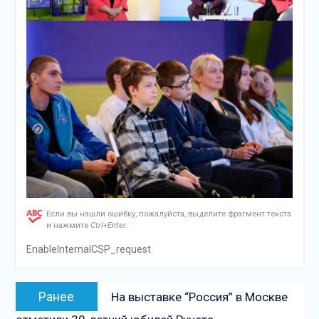
Если вы нашли ошибку, пожалуйста, выделите фрагмент текста
и нажмите
Ctrl+Enter
.
EnableInternalCSP_request
Навигация
Предыдущая
Ранее
На выставке “Россия” в Москве
по
запись: