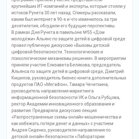
крупнейших ИТ-компаний и эксперты, которые стояли у
истоков Рунета 30 лет назад. Спикеры рассказали,
каким был интернет в 90-е и что изменилось за три
десятилетия, обсудили его будущие перспективы.
В рамках Дня Рунета в павильоне №55 «Дом
молодёжи» Альянс по защите детей в цифровой среде
провел публичную дискуссию «Вызовы детской
цифровой безопасности. Технологические и
психологические механизмы решения». В мероприятии
приняли участие Елизавета Белякова, председатель
Альянса по защите детей в цифровой среде, Дмитрий
Кишилов, руководитель бизнес-юнита дополнительных
продуктов ПАО «МегаФон», Тамара Чечеткина,
руководитель направления маркетинга
информационной безопасности VK и Ольга Рубцова,
ректор Академии инновационного образования и
развития. Предваряла дискуссию лекция
«Распространенные схемы онлайн-мошенничества и
как избежать потери денег и данных» с участием
Андрея Сиденко, руководителя направления по
детской онлайн-безопасности «Лаборатории