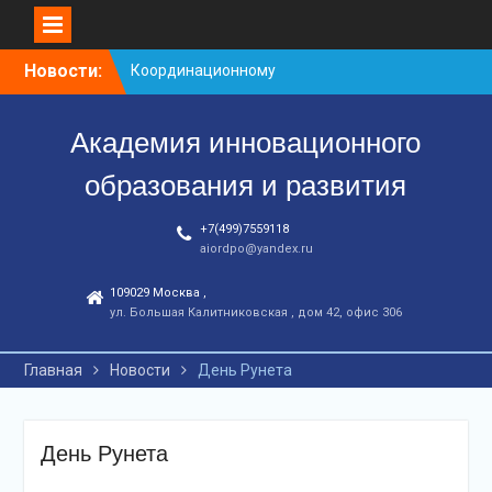
Перейти
Новости:
Координационному
к
центру-25 лет!
контенту
Заседание рабочей
Академия инновационного
группа
С юбилеем КЦ!
образования и развития
+7(499)7559118
aiordpo@yandex.ru
109029 Москва ,
ул. Большая Калитниковская , дом 42, офис 306
Главная
Новости
День Рунета
День Рунета