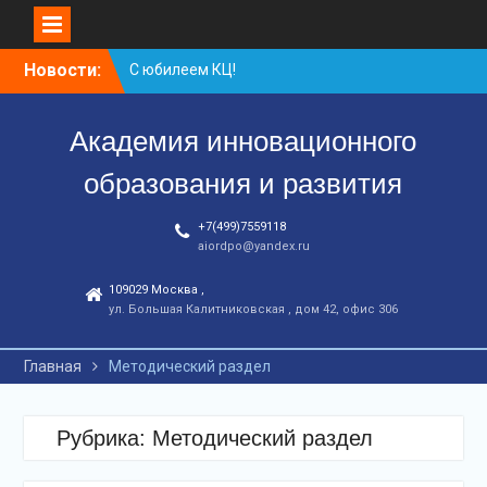
Перейти
Новости:
С юбилеем КЦ!
к
Координационному
контенту
центру-25 лет!
Академия инновационного
Заседание рабочей
группа
образования и развития
+7(499)7559118
aiordpo@yandex.ru
109029 Москва ,
ул. Большая Калитниковская , дом 42, офис 306
Главная
Методический раздел
Рубрика:
Методический раздел