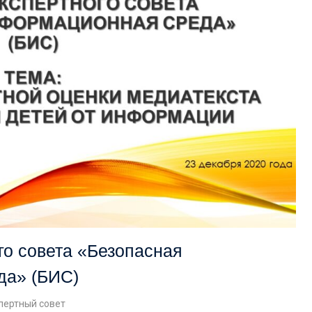
го совета «Безопасная
да» (БИС)
пертный совет