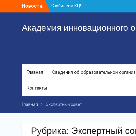
Перейти
Новости:
Координационному центру-25 лет!
к
Заседание рабочей группа
контенту
С юбилеем КЦ!
Академия инновационного о
Главная
Сведения об образовательной органи
Контакты
Главная
Экспертный совет
Рубрика:
Экспертный со