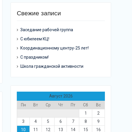
Свежие записи
Заседание рабочей группа
С юбилеем КЦ!
Координационному центру-25 лет!
С праздником!
Школа гражданской активности
Август 2026
Пн
Вт
Ср
Чт
Пт
Сб
Вс
1
2
3
4
5
6
7
8
9
10
11
12
13
14
15
16