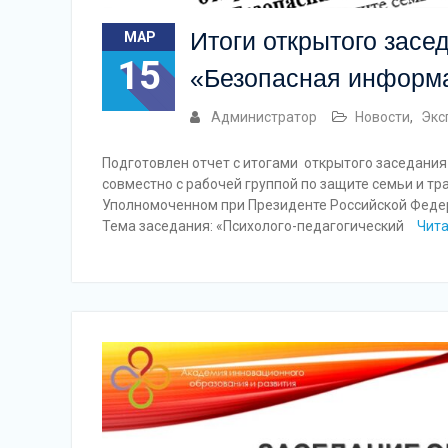
Итоги открытого засе
МАР
15
«Безопасная информ
Администратор
Новости
,
Экс
Подготовлен отчет с итогами открытого заседани
совместно с рабочей группой по защите семьи и т
Уполномоченном при Президенте Российской Федер
Тема заседания: «Психолого-педагогический
Чита