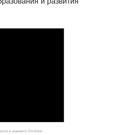
разования и развития
текста и нажмите
Ctrl+Enter
.