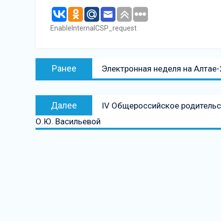
EnableInternalCSP_request
Навигация
Предыдущая
Ранее
Электронная неделя на Алтае
по
запись:
записям
Следующая
Далее
IV Общероссийское родительс
запись
О.Ю. Васильевой