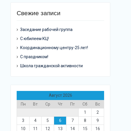
Свежие записи
Заседание рабочей группа
С юбилеем КЦ!
Координационному центру-25 лет!
С праздником!
Школа гражданской активности
Август 2026
Пн
Вт
Ср
Чт
Пт
Сб
Вс
1
2
3
4
5
6
7
8
9
10
11
12
13
14
15
16