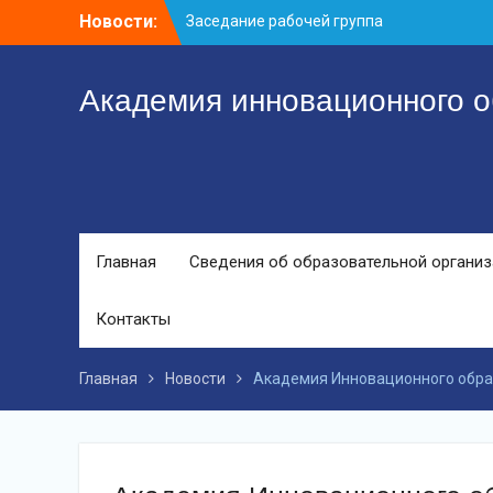
Перейти
Новости:
Заседание рабочей группа
к
С юбилеем КЦ!
контенту
Координационному центру-25 лет!
Академия инновационного о
Главная
Сведения об образовательной органи
Контакты
Главная
Новости
Академия Инновационного обра