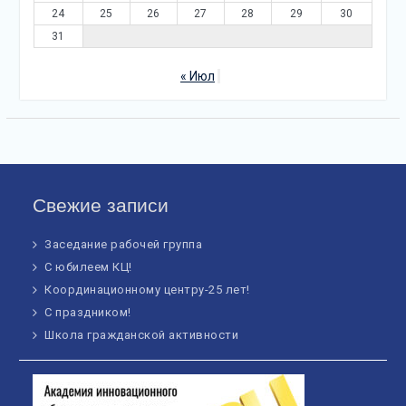
24
25
26
27
28
29
30
31
« Июл
Свежие записи
Заседание рабочей группа
С юбилеем КЦ!
Координационному центру-25 лет!
С праздником!
Школа гражданской активности