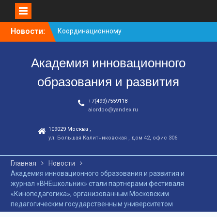
Перейти
Новости:
Координационному
к
центру-25 лет!
контенту
Заседание рабочей
Академия инновационного
группа
С юбилеем КЦ!
образования и развития
+7(499)7559118
aiordpo@yandex.ru
109029 Москва ,
ул. Большая Калитниковская , дом 42, офис 306
Главная
Новости
Академия инновационного образования и развития и
журнал «ВНЕшкольник» стали партнерами фестиваля
«Кинопедагогика», организованным Московским
педагогическим государственным университетом