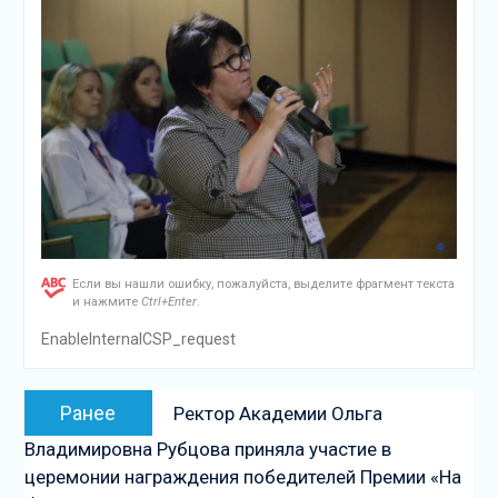
Если вы нашли ошибку, пожалуйста, выделите фрагмент текста
и нажмите
Ctrl+Enter
.
EnableInternalCSP_request
Навигация
Предыдущая
Ранее
Ректор Академии Ольга
по
запись:
Владимировна Рубцова приняла участие в
записям
церемонии награждения победителей Премии «На