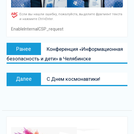
Если вы нашли ошибку, пожалуйста, выделите фрагмент текста
и нажмите
Ctrl+Enter
.
EnableInternalCSP_request
Навигация
Предыдущая
Ранее
Конференция «Информационная
по
запись:
безопасность и дети» в Челябинске
записям
Следующая
Далее
С Днем космонавтики!
запись