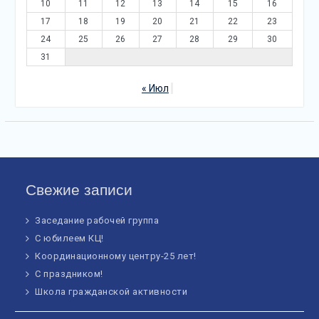
10
11
12
13
14
15
16
17
18
19
20
21
22
23
24
25
26
27
28
29
30
31
« Июл
Свежие записи
Заседание рабочей группа
С юбилеем КЦ!
Координационному центру-25 лет!
С праздником!
Школа гражданской активности