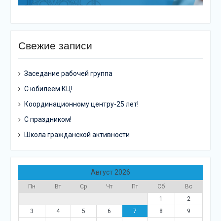
Свежие записи
Заседание рабочей группа
С юбилеем КЦ!
Координационному центру-25 лет!
С праздником!
Школа гражданской активности
Август 2026
Пн
Вт
Ср
Чт
Пт
Сб
Вс
1
2
3
4
5
6
7
8
9