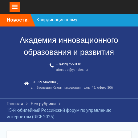
Перейти
Новости:
Координационному
к
центру-25 лет!
контенту
Заседание рабочей
Академия инновационного
группа
С юбилеем КЦ!
образования и развития
+7(499)7559118
aiordpo@yandex.ru
109029 Москва ,
ул. Большая Калитниковская , дом 42, офис 306
Главная
Без рубрики
15-й юбилейный Российский форум по управлению
интернетом (RIGF 2025)