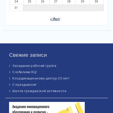
24
25
26
27
28
29
30
31
« Июл
Свежие записи
Заседание рабочей группа
С юбилеем КЦ!
Координационному центру-25 лет!
С праздником!
Школа гражданской активности