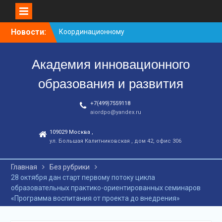
Перейти
Новости:
Координационному
к
центру-25 лет!
контенту
Заседание рабочей
Академия инновационного
группа
С юбилеем КЦ!
образования и развития
+7(499)7559118
aiordpo@yandex.ru
109029 Москва ,
ул. Большая Калитниковская , дом 42, офис 306
Главная
Без рубрики
28 октября дан старт первому потоку цикла
образовательных практико-ориентированных семинаров
«Программа воспитания от проекта до внедрения»