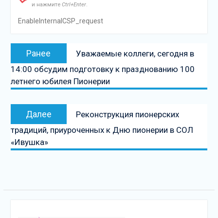
и нажмите
Ctrl+Enter
.
EnableInternalCSP_request
Навигация
Предыдущая
Ранее
Уважаемые коллеги, сегодня в
по
запись:
14:00 обсудим подготовку к празднованию 100
записям
летнего юбилея Пионерии
Следующая
Далее
Реконструкция пионерских
запись
традиций, приуроченных к Дню пионерии в СОЛ
«Ивушка»