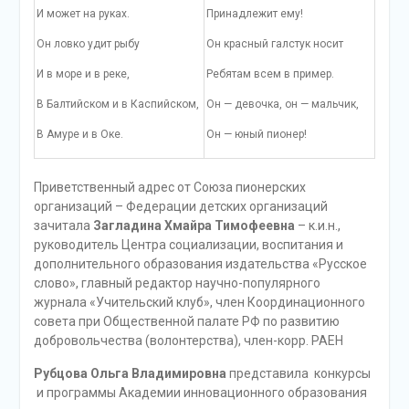
И может на руках.
Принадлежит ему!
Он ловко удит рыбу
Он красный галстук носит
И в море и в реке,
Ребятам всем в пример.
В Балтийском и в Каспийском,
Он — девочка, он — мальчик,
В Амуре и в Оке.
Он — юный пионер!
Приветственный адрес от Союза пионерских
организаций – Федерации детских организаций
зачитала
Загладина Хмайра Тимофеевна
– к.и.н.,
руководитель Центра социализации, воспитания и
дополнительного образования издательства «Русское
слово», главный редактор научно-популярного
журнала «Учительский клуб», член Координационного
совета при Общественной палате РФ по развитию
добровольчества (волонтерства), член-корр. РАЕН
Рубцова
Ольга Владимировна
представила конкурсы
и программы Академии инновационного образования