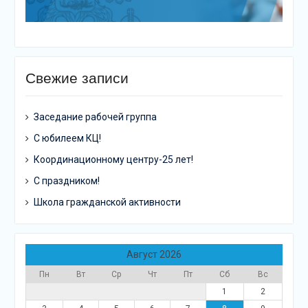
Свежие записи
Заседание рабочей группа
С юбилеем КЦ!
Координационному центру-25 лет!
С праздником!
Школа гражданской активности
Август 2026
Пн
Вт
Ср
Чт
Пт
Сб
Вс
1
2