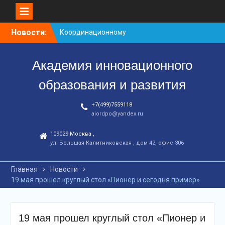
Перейти
Новости:
Координационному
к
центру-25 лет!
контенту
Заседание рабочей
Академия инновационного
группа
С юбилеем КЦ!
образования и развития
+7(499)7559118
aiordpo@yandex.ru
109029 Москва ,
ул. Большая Калитниковская , дом 42, офис 306
Главная
Новости
19 мая прошел круглый стол «Пионер и сегодня пример»
19 мая прошел круглый стол «Пионер и