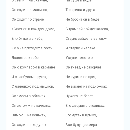
В степи — на скакуне,
На суше и воде —
Он ездит на машинах,
Товарища и друга
Он ходит по стране
Не бросит он в беде
Живет он в каждом доме,
В трамвай войдет калека,
В кибитке и в избе,
Старик войдет в вагон,—
Ко мне приходит в гости.
И старцу и калеке
Является к тебе.
Уступит место он.
Он с компасом в кармане
Он гнезд не разоряет
И с глобусом в руках,
Не курит и не врет,
С линейкою под мышкой,
Не виснет на подножках,
Со змеем в облаках.
Чужого не берет.
Он летом – на качелях,
Его дворцы в столицах,
Зимою – на коньках,
Его Артек в Крыму,
Он ходит на ходулях
Все будущее мира