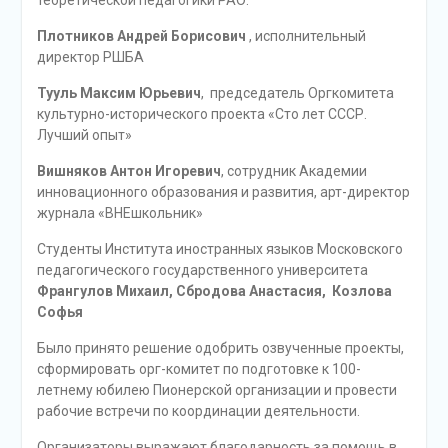
теоретической педагогики РАО.
Плотников Андрей Борисович
, исполнительный
директор РШБА
Тууль Максим Юрьевич
, председатель Оргкомитета
культурно-исторического проекта «Сто лет СССР.
Лучший опыт»
Вишняков Антон Игоревич
, сотрудник Академии
инновационного образования и развития, арт-директор
журнала «ВНЕшкольник»
Студенты Института иностранных языков Московского
педагогического государственного университета
Франгулов Михаил, Сбродова Анастасия, Козлова
Софья
Было принято решение одобрить озвученные проекты,
сформировать орг-комитет по подготовке к 100-
летнему юбилею Пионерской организации и провести
рабочие встречи по координации деятельности.
Организаторы выражают благодарность за помощь в