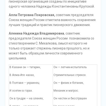
пионерская организация созданы по инициативе
одного человека Надежды Константиновны Крупской.
Алла Петровна Покровская,
советник председателя
Союза женщин России отметила важность сохранения
лучших традиций и практик пионерского движения.
Аленина Надежда Владимировна
, советник
председателя Союза женщин России познакомила со
стихотворением С. Михалкова, смысл которого не
только отражает стержень пионера прошлого, но и
может быть образцом личности современного
школьника.
В Казани он — татарин,
Он — летчик-испытатель
В Алма-Ате -казах,
Стремительных стрекоз.
В Полтаве – украинец
Он — физик и ботаник,
И осетин в горах.
Механик и матрос.
Он в тундре — на оленях,
Он честен и бесстрашен