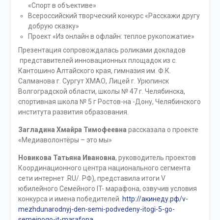
«Спорт в объективе»
Всероссийский творческий конкурс «Расскажи другу
добрую сказку»
Проект «Из онлайн в офлайн: теплое рукопожатие»
Презентация сопровождалась роликами докладов
представителей инновационных площадок из с.
Кантошино Алтайского края, гимназия им. Ф.К.
Салманова г. Сургут ХМАО, Лицей г. Урюпинск
Волгоградской области, школы № 47 г. Челябинска,
спортивная школа № 5 г Ростов-на -Дону, Челябинского
института развития образования.
Загладина Хмайра Тимофеевна
рассказала о проекте
«Медиаволонтёры – это мы»
Новикова Татьяна Ивановна
, руководитель проектов
Координационного центра национального сегмента
сети интернет .RU/. РФ), представила итоги V
юбилейного Семейного IT- марафона, озвучив условия
конкурса и имена победителей.
http://акинеду.рф/v-
mezhdunarodnyj-den-semi-podvedeny-itogi-5-go-
semejnogo-it-marafona
,