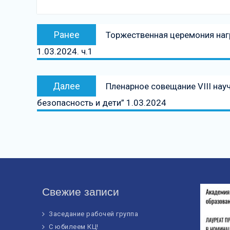
Навигация
Предыдущая
Ранее
Торжественная церемония наг
по
запись:
1.03.2024. ч.1
записям
Следующая
Далее
Пленарное совещание VIII на
запись
безопасность и дети” 1.03.2024
Свежие записи
Заседание рабочей группа
С юбилеем КЦ!