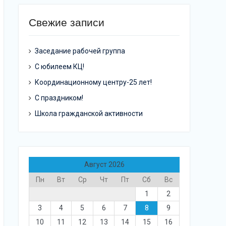
Свежие записи
Заседание рабочей группа
С юбилеем КЦ!
Координационному центру-25 лет!
С праздником!
Школа гражданской активности
Август 2026
Пн
Вт
Ср
Чт
Пт
Сб
Вс
1
2
3
4
5
6
7
8
9
10
11
12
13
14
15
16