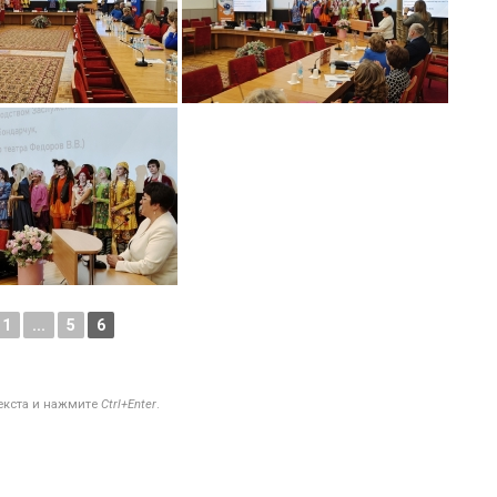
1
...
5
6
текста и нажмите
Ctrl+Enter
.