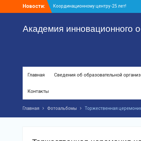
Перейти
Новости:
Координационному центру-25 лет!
к
Заседание рабочей группа
контенту
С юбилеем КЦ!
Академия инновационного о
Главная
Сведения об образовательной органи
Контакты
Главная
Фотоальбомы
Торжественная церемония 