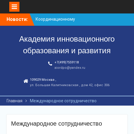
Перейти
Новости:
Координационному
к
центру-25 лет!
контенту
Заседание рабочей
Академия инновационного
группа
С юбилеем КЦ!
образования и развития
+7(499)7559118
aiordpo@yandex.ru
109029 Москва ,
ул. Большая Калитниковская , дом 42, офис 306
Главная
Международное сотрудничество
Международное сотрудничество