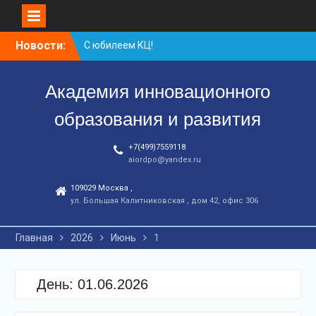
Перейти
С юбилеем КЦ!
Новости:
к
Координационному
контенту
центру-25 лет!
Заседание рабочей
Академия инновационного
группа
образования и развития
+7(499)7559118
aiordpo@yandex.ru
109029 Москва ,
ул. Большая Калитниковская , дом 42, офис 306
Главная
2026
Июнь
1
День:
01.06.2026